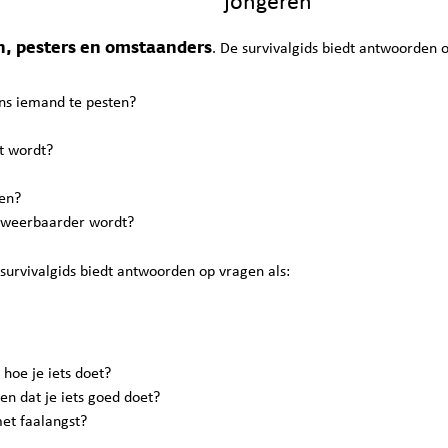
jongeren
n, pesters en omstaanders
. De survivalgids biedt antwoorden o
eens iemand te pesten?
st wordt?
nen?
e weerbaarder wordt?
 survivalgids biedt antwoorden op vragen als:
hoe je iets doet?
en dat je iets goed doet?
met faalangst?